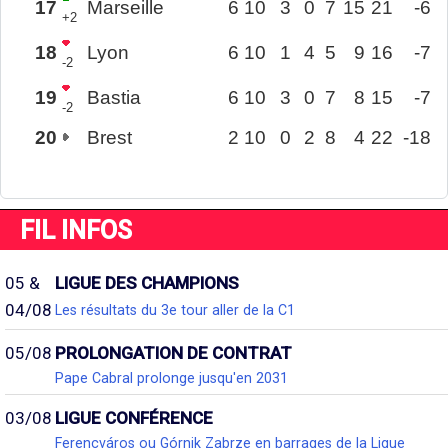
17
Marseille
6
10
3
0
7
15
21
-6
+2
18
Lyon
6
10
1
4
5
9
16
-7
-2
19
Bastia
6
10
3
0
7
8
15
-7
-2
20
Brest
2
10
0
2
8
4
22
-18
FIL INFOS
05 &
LIGUE DES CHAMPIONS
04/08
Les résultats du 3e tour aller de la C1
05/08
PROLONGATION DE CONTRAT
Pape Cabral prolonge jusqu'en 2031
03/08
LIGUE CONFÉRENCE
Ferencváros ou Górnik Zabrze en barrages de la Ligue