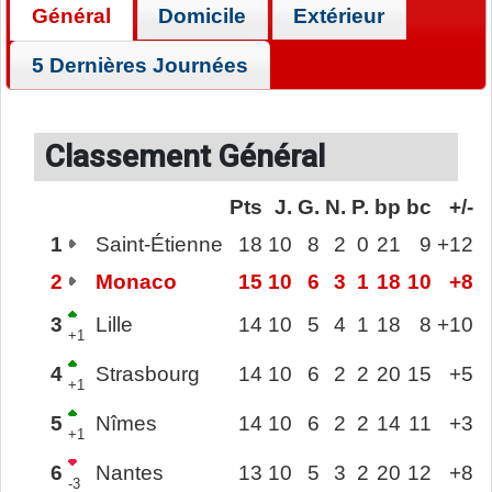
Général
Domicile
Extérieur
5 Dernières Journées
Classement Général
Pts
J.
G.
N.
P.
bp
bc
+/-
1
Saint-Étienne
18
10
8
2
0
21
9
+12
2
Monaco
15
10
6
3
1
18
10
+8
3
Lille
14
10
5
4
1
18
8
+10
+1
4
Strasbourg
14
10
6
2
2
20
15
+5
+1
5
Nîmes
14
10
6
2
2
14
11
+3
+1
6
Nantes
13
10
5
3
2
20
12
+8
-3