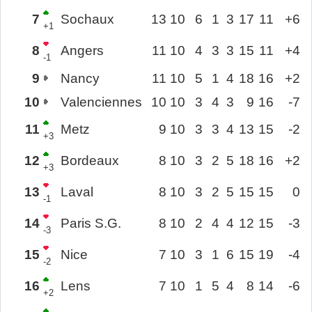
7
Sochaux
13
10
6
1
3
17
11
+6
+1
8
Angers
11
10
4
3
3
15
11
+4
-1
9
Nancy
11
10
5
1
4
18
16
+2
10
Valenciennes
10
10
3
4
3
9
16
-7
11
Metz
9
10
3
3
4
13
15
-2
+3
12
Bordeaux
8
10
3
2
5
18
16
+2
+3
13
Laval
8
10
3
2
5
15
15
0
-1
14
Paris S.G.
8
10
2
4
4
12
15
-3
-3
15
Nice
7
10
3
1
6
15
19
-4
-2
16
Lens
7
10
1
5
4
8
14
-6
+2