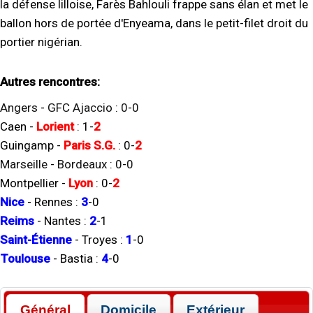
la défense lilloise, Farès Bahlouli frappe sans élan et met le
ballon hors de portée d'Enyeama, dans le petit-filet droit du
portier nigérian.
Autres rencontres:
Angers
-
GFC Ajaccio
:
0
-
0
Caen
-
Lorient
:
1
-
2
Guingamp
-
Paris S.G.
:
0
-
2
Marseille
-
Bordeaux
:
0
-
0
Montpellier
-
Lyon
:
0
-
2
Nice
-
Rennes
:
3
-
0
Reims
-
Nantes
:
2
-
1
Saint-Étienne
-
Troyes
:
1
-
0
Toulouse
-
Bastia
:
4
-
0
Général
Domicile
Extérieur