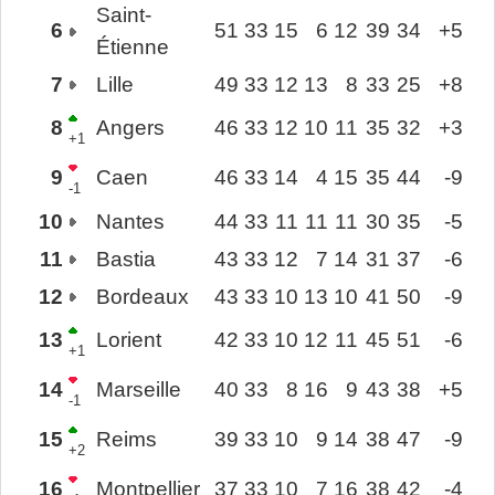
Saint-
6
51
33
15
6
12
39
34
+5
Étienne
7
Lille
49
33
12
13
8
33
25
+8
8
Angers
46
33
12
10
11
35
32
+3
+1
9
Caen
46
33
14
4
15
35
44
-9
-1
10
Nantes
44
33
11
11
11
30
35
-5
11
Bastia
43
33
12
7
14
31
37
-6
12
Bordeaux
43
33
10
13
10
41
50
-9
13
Lorient
42
33
10
12
11
45
51
-6
+1
14
Marseille
40
33
8
16
9
43
38
+5
-1
15
Reims
39
33
10
9
14
38
47
-9
+2
16
Montpellier
37
33
10
7
16
38
42
-4