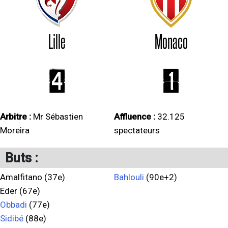
Lille
Monaco
4
1
Arbitre :
Mr Sébastien
Affluence :
32.125
Moreira
spectateurs
Buts :
Amalfitano (37e)
Bahlouli
(90e+2)
Eder (67e)
Obbadi
(77e)
Sidibé
(88e)