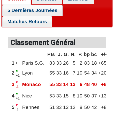
5 Dernières Journées
Matches Retours
Classement Général
Pts
J.
G.
N.
P.
bp
bc
+/-
1
Paris S.G.
83
33
26
5
2
83
18
+65
2
Lyon
55
33
16
7
10
54
34
+20
+1
3
Monaco
55
33
14
13
6
48
40
+8
-1
4
Nice
53
33
15
8
10
50
37
+13
+1
5
Rennes
51
33
13
12
8
50
42
+8
-1