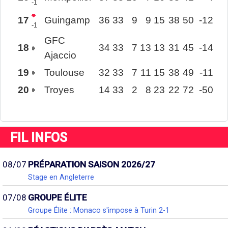
-1
17
Guingamp
36
33
9
9
15
38
50
-12
-1
GFC
18
34
33
7
13
13
31
45
-14
Ajaccio
19
Toulouse
32
33
7
11
15
38
49
-11
20
Troyes
14
33
2
8
23
22
72
-50
FIL INFOS
08/07
PRÉPARATION SAISON 2026/27
Stage en Angleterre
07/08
GROUPE ÉLITE
Groupe Élite : Monaco s'impose à Turin 2-1