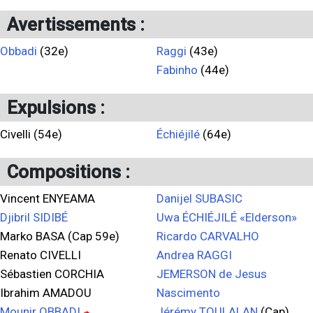
Avertissements :
Obbadi
(32e)
Raggi
(43e)
Fabinho
(44e)
Expulsions :
Civelli (54e)
Échiéjilé
(64e)
Compositions :
Vincent ENYEAMA
Danijel SUBASIC
Djibril SIDIBÉ
Uwa ÉCHIÉJILÉ «Elderson»
Marko BASA (Cap 59e)
Ricardo CARVALHO
Renato CIVELLI
Andrea RAGGI
Sébastien CORCHIA
JEMERSON de Jesus
Ibrahim AMADOU
Nascimento
Mounir OBBADI
Jérémy TOULALAN
(Cap)