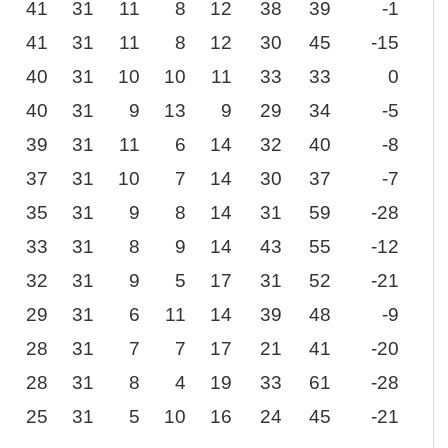
41
31
11
8
12
38
39
-1
41
31
11
8
12
30
45
-15
40
31
10
10
11
33
33
0
40
31
9
13
9
29
34
-5
39
31
11
6
14
32
40
-8
37
31
10
7
14
30
37
-7
35
31
9
8
14
31
59
-28
33
31
8
9
14
43
55
-12
32
31
9
5
17
31
52
-21
29
31
6
11
14
39
48
-9
28
31
7
7
17
21
41
-20
28
31
8
4
19
33
61
-28
25
31
5
10
16
24
45
-21