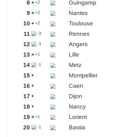
8
Guingamp
+2
9
Nantes
+2
10
Toulouse
+2
11
Rennes
-3
12
Angers
-3
13
Lille
+1
14
Metz
-1
15
Montpellier
16
Caen
17
Dijon
18
Nancy
19
Lorient
+1
20
Bastia
-1