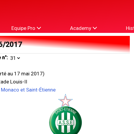
Equipe Pro
Academy
His
6/2017
 n°:
orté au 17 mai 2017)
ade Louis-II
e Monaco et Saint-Étienne