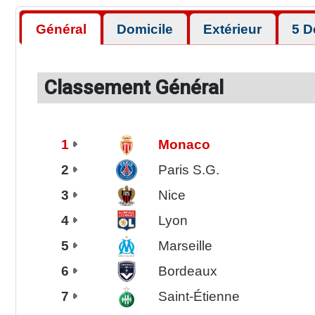
Général
Domicile
Extérieur
5 D
Classement Général
1
Monaco
2
Paris S.G.
3
Nice
4
Lyon
5
Marseille
6
Bordeaux
7
Saint-Étienne