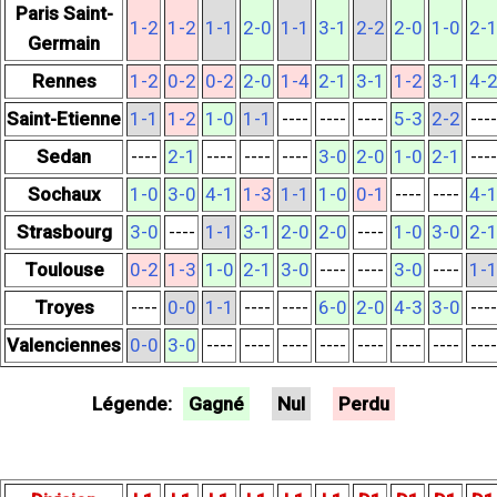
Paris Saint-
1-2
1-2
1-1
2-0
1-1
3-1
2-2
2-0
1-0
2-
Germain
Rennes
1-2
0-2
0-2
2-0
1-4
2-1
3-1
1-2
3-1
4-
Saint-Etienne
1-1
1-2
1-0
1-1
----
----
----
5-3
2-2
----
Sedan
----
2-1
----
----
----
3-0
2-0
1-0
2-1
----
Sochaux
1-0
3-0
4-1
1-3
1-1
1-0
0-1
----
----
4-
Strasbourg
3-0
----
1-1
3-1
2-0
2-0
----
1-0
3-0
2-
Toulouse
0-2
1-3
1-0
2-1
3-0
----
----
3-0
----
1-
Troyes
----
0-0
1-1
----
----
6-0
2-0
4-3
3-0
----
Valenciennes
0-0
3-0
----
----
----
----
----
----
----
----
Légende:
Gagné
Nul
Perdu