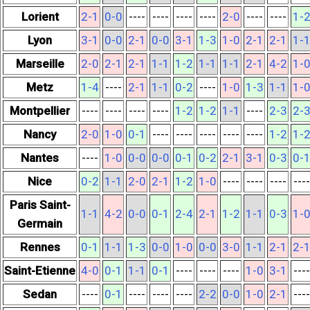
Lorient
2-1
0-0
----
----
----
----
2-0
----
----
1-
Lyon
3-1
0-0
2-1
0-0
3-1
1-3
1-0
2-1
2-1
1-
Marseille
2-0
2-1
2-1
1-1
1-2
1-1
1-1
2-1
4-2
1-
Metz
1-4
----
2-1
1-1
0-2
----
1-0
1-3
1-1
1-
Montpellier
----
----
----
----
1-2
1-2
1-1
----
2-3
2-
Nancy
2-0
1-0
0-1
----
----
----
----
----
1-2
1-
Nantes
----
1-0
0-0
0-0
0-1
0-2
2-1
3-1
0-3
0-
Nice
0-2
1-1
2-0
2-1
1-2
1-0
----
----
----
----
Paris Saint-
1-1
4-2
0-0
0-1
2-4
2-1
1-2
1-1
0-3
1-
Germain
Rennes
0-1
1-1
1-3
0-0
1-0
0-0
3-0
1-1
2-1
2-
Saint-Etienne
4-0
0-1
1-1
0-1
----
----
----
1-0
3-1
----
Sedan
----
0-1
----
----
----
2-2
0-0
1-0
2-1
----