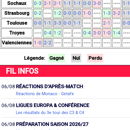
Sochaux
0-3
2-1
2-1
1-1
1-1
0-0
3-0
----
----
1-
Strasbourg
0-2
----
1-2
0-0
0-0
1-0
----
1-3
3-2
1-
Toulouse
0-0
1-1
3-3
0-0
1-1
----
----
2-1
----
0-
Troyes
----
0-4
1-2
----
----
0-4
3-0
1-0
1-4
----
Valenciennes
1-0
2-2
----
----
----
----
----
----
----
----
Légende:
Gagné
Nul
Perdu
FIL INFOS
06/08
RÉACTIONS D'APRÈS-MATCH
Réactions de Monaco - Getafe
06/08
LIGUES EUROPA & CONFÉRENCE
Les résultats du 3e tour des C3 & C4
06/08
PRÉPARATION SAISON 2026/27