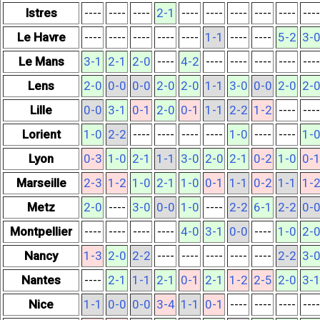
Istres
----
----
----
2-1
----
----
----
----
----
----
Le Havre
----
----
----
----
----
1-1
----
----
5-2
3-
Le Mans
3-1
2-1
2-0
----
4-2
----
----
----
----
----
Lens
2-0
0-0
0-0
2-0
2-0
1-1
3-0
0-0
2-0
2-
Lille
0-0
3-1
0-1
2-0
0-1
1-1
2-2
1-2
----
----
Lorient
1-0
2-2
----
----
----
----
1-0
----
----
1-
Lyon
0-3
1-0
2-1
1-1
3-0
2-0
2-1
0-2
1-0
0-
Marseille
2-3
1-2
1-0
2-1
1-0
0-1
1-1
0-2
1-1
1-
Metz
2-0
----
3-0
0-0
1-0
----
2-2
6-1
2-2
0-
Montpellier
----
----
----
----
4-0
3-1
0-0
----
1-0
2-
Nancy
1-3
2-0
2-2
----
----
----
----
----
2-2
3-
Nantes
----
2-1
1-1
2-1
0-1
2-1
1-2
2-5
2-0
3-
Nice
1-1
0-0
0-0
3-4
1-1
0-1
----
----
----
----