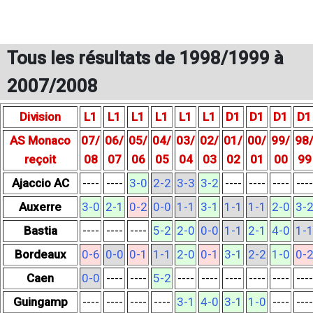
Tous les résultats de 1998/1999 à
2007/2008
Division
L1
L1
L1
L1
L1
L1
D1
D1
D1
D1
AS Monaco
07/
06/
05/
04/
03/
02/
01/
00/
99/
98
reçoit
08
07
06
05
04
03
02
01
00
99
Ajaccio AC
----
----
3-0
2-2
3-3
3-2
----
----
----
----
Auxerre
3-0
2-1
0-2
0-0
1-1
3-1
1-1
1-1
2-0
3-
Bastia
----
----
----
5-2
2-0
0-0
1-1
2-1
4-0
1-
Bordeaux
0-6
0-0
0-1
1-1
2-0
0-1
3-1
2-2
1-0
0-
Caen
0-0
----
----
5-2
----
----
----
----
----
----
Guingamp
----
----
----
----
3-1
4-0
3-1
1-0
----
----