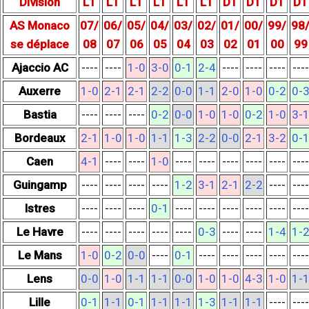
Division
L1
L1
L1
L1
L1
L1
D1
D1
D1
D1
AS Monaco
07/
06/
05/
04/
03/
02/
01/
00/
99/
98
se déplace
08
07
06
05
04
03
02
01
00
99
Ajaccio AC
----
----
1-0
3-0
0-1
2-4
----
----
----
----
Auxerre
1-0
2-1
2-1
2-2
0-0
1-1
2-0
1-0
0-2
0-
Bastia
----
----
----
0-2
0-0
1-0
1-0
0-2
1-0
3-
Bordeaux
2-1
1-0
1-0
1-1
1-3
2-2
0-0
2-1
3-2
0-
Caen
4-1
----
----
1-0
----
----
----
----
----
----
Guingamp
----
----
----
----
1-2
3-1
2-1
2-2
----
----
Istres
----
----
----
0-1
----
----
----
----
----
----
Le Havre
----
----
----
----
----
0-3
----
----
1-4
1-
Le Mans
1-0
0-2
0-0
----
0-1
----
----
----
----
----
Lens
0-0
1-0
1-1
1-1
0-0
1-0
1-0
4-3
1-0
1-
Lille
0-1
1-1
0-1
1-1
1-1
1-3
1-1
1-1
----
----