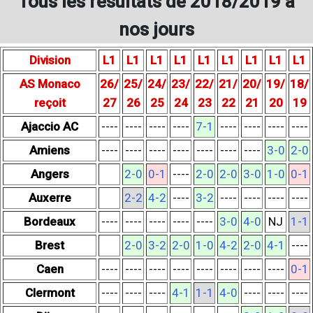
Tous les résultats de 2018/2019 à
nos jours
Division
L1
L1
L1
L1
L1
L1
L1
L1
L1
AS Monaco
26/
25/
24/
23/
22/
21/
20/
19/
18/
reçoit
27
26
25
24
23
22
21
20
19
Ajaccio AC
----
----
----
----
7-1
----
----
----
----
Amiens
----
----
----
----
----
----
----
3-0
2-0
Angers
2-0
0-1
----
2-0
2-0
3-0
1-0
0-1
Auxerre
2-2
4-2
----
3-2
----
----
----
----
Bordeaux
----
----
----
----
----
3-0
4-0
NJ
1-1
Brest
2-0
3-2
2-0
1-0
4-2
2-0
4-1
----
Caen
----
----
----
----
----
----
----
----
0-1
Clermont
----
----
----
4-1
1-1
4-0
----
----
----