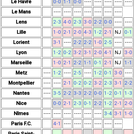
Le Havre
0-0
1-1
0-0
----
----
----
----
----
Le Mans
----
----
----
----
----
----
----
Lens
2-3
4-0
2-3
3-0
2-2
0-0
----
----
Lille
1-0
2-1
2-0
4-3
1-2
2-1
NJ
0-1
Lorient
3-1
----
2-2
2-2
1-0
2-5
----
----
Lyon
1-2
0-2
3-2
3-1
2-0
4-1
NJ
3-0
Marseille
1-0
2-1
2-2
1-1
0-1
2-1
NJ
1-1
Metz
----
1-2
----
2-5
----
1-2
0-1
3-0
----
Montpellier
----
----
2-1
0-2
0-2
3-2
2-3
3-1
2-2
Nantes
----
3-5
2-2
3-3
2-2
0-0
1-2
0-1
1-3
Nice
0-0
2-1
2-3
0-1
2-2
1-2
2-1
2-0
Nîmes
----
----
----
----
----
----
3-4
3-1
1-0
Paris F.C.
4-1
----
----
----
----
----
----
Paris Saint-