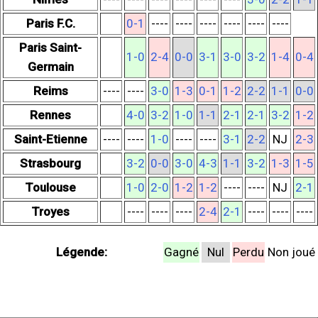
Paris F.C.
0-1
----
----
----
----
----
----
Paris Saint-
1-0
2-4
0-0
3-1
3-0
3-2
1-4
0-4
Germain
Reims
----
----
3-0
1-3
0-1
1-2
2-2
1-1
0-0
Rennes
4-0
3-2
1-0
1-1
2-1
2-1
3-2
1-2
Saint-Etienne
----
----
1-0
----
----
3-1
2-2
NJ
2-3
Strasbourg
3-2
0-0
3-0
4-3
1-1
3-2
1-3
1-5
Toulouse
1-0
2-0
1-2
1-2
----
----
NJ
2-1
Troyes
----
----
----
2-4
2-1
----
----
----
Légende:
Gagné
Nul
Perdu
Non joué