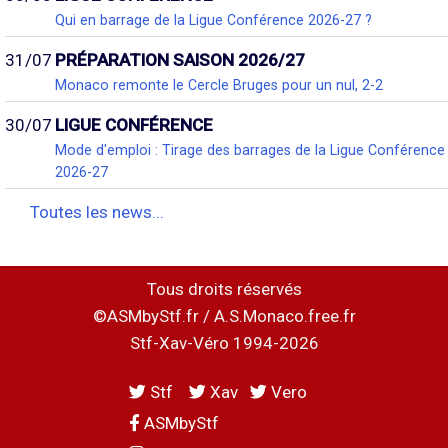
Qui en barrage de la Ligue Conférence 2026-27 ?
31/07
PRÉPARATION SAISON 2026/27
Monaco remonte le Cercle Bruges pour un nul, 2-2
30/07
LIGUE CONFÉRENCE
Mode d'emploi : Tirage des barrages de la Ligue Conférence
2026-27
Toutes les news...
Tous droits réservés
©ASMbyStf.fr / A.S.Monaco.free.fr
Stf-Xav-Véro 1994-2026
Stf
Xav
Vero
ASMbyStf