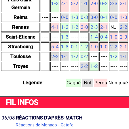
1-3
4-1
5-2
1-1
2-0
0-2
3-3
3-1
Germain
Reims
----
----
0-0
1-3
0-3
0-0
0-1
0-0
1-0
Rennes
4-1
1-2
1-2
2-0
2-3
2-1
NJ
2-2
Saint-Etienne
----
----
1-3
----
----
1-4
0-4
1-0
2-0
Strasbourg
5-4
1-3
0-1
1-2
1-0
1-0
2-2
2-1
Toulouse
2-2
1-1
1-2
0-2
----
----
1-2
1-1
Troyes
----
----
----
2-2
1-2
----
----
----
Légende:
Gagné
Nul
Perdu
Non joué
FIL INFOS
06/08
RÉACTIONS D'APRÈS-MATCH
Réactions de Monaco - Getafe