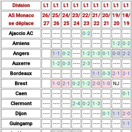
Division
L1
L1
L1
L1
L1
L1
L1
L1
L1
AS Monaco
26/
25/
24/
23/
22/
21/
20/
19/
18/
se déplace
27
26
25
24
23
22
21
20
19
Ajaccio AC
----
----
----
----
0-2
----
----
----
----
Amiens
----
----
----
----
----
----
----
1-2
0-2
Angers
1-1
0-2
----
1-2
1-3
0-1
0-0
2-2
Auxerre
1-2
0-3
----
2-3
----
----
----
----
Bordeaux
----
----
----
----
----
1-1
0-3
2-1
2-1
Brest
1-0
2-1
0-2
1-2
2-0
1-0
NJ
----
Caen
----
----
----
----
----
----
----
----
0-1
Clermont
----
----
----
2-4
0-2
1-3
----
----
----
Dijon
----
----
----
----
----
----
0-1
1-1
2-0
Guingamp
----
----
----
----
----
----
----
----
1-1